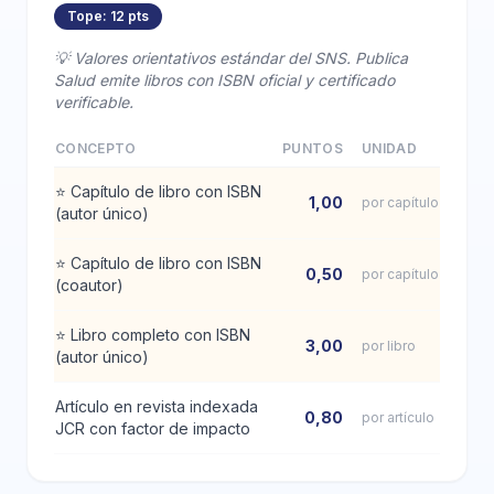
Tope: 12 pts
💡 Valores orientativos estándar del SNS. Publica
Salud emite libros con ISBN oficial y certificado
verificable.
CONCEPTO
PUNTOS
UNIDAD
⭐
Capítulo de libro con ISBN
1,00
por capítulo
(autor único)
⭐
Capítulo de libro con ISBN
0,50
por capítulo
(coautor)
⭐
Libro completo con ISBN
3,00
por libro
(autor único)
Artículo en revista indexada
0,80
por artículo
JCR con factor de impacto