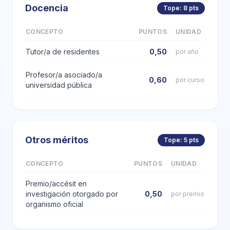
Docencia
Tope: 8 pts
CONCEPTO
PUNTOS
UNIDAD
Tutor/a de residentes
0,50
por año
Profesor/a asociado/a
0,60
por curso
universidad pública
Otros méritos
Tope: 5 pts
CONCEPTO
PUNTOS
UNIDAD
Premio/accésit en
investigación otorgado por
0,50
por premio
organismo oficial