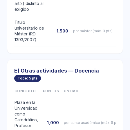
art.2) distinto al
exigido
Título
universitario de
1,500
por máster (máx. 3 pts)
Máster (RD
1393/2007)
E) Otras actividades — Docencia
Tope: 5 pts
CONCEPTO
PUNTOS
UNIDAD
Plaza en la
Universidad
como
Catedrático,
1,000
por curso académico (máx. 5 pts)
Profesor