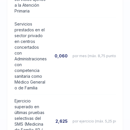
a la Atención
Primaria
Servicios
prestados en el
sector privado
en centros
concertados
con
0,060
por mes (máx. 8,75 puntos)
Administraciones
con
competencia
sanitaria como
Médico General
o de Familia
Ejercicio
superado en
últimas pruebas
selectivas del
2,625
por ejercicio (máx. 5,25 puntos)
SMS (Medicina
de Familia AP /