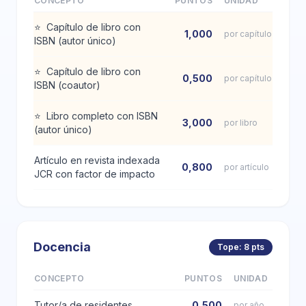
CONCEPTO
PUNTOS
UNIDAD
⭐
Capítulo de libro con
1,000
por capítulo
ISBN (autor único)
⭐
Capítulo de libro con
0,500
por capítulo
ISBN (coautor)
⭐
Libro completo con ISBN
3,000
por libro
(autor único)
Artículo en revista indexada
0,800
por artículo
JCR con factor de impacto
Docencia
Tope: 8 pts
CONCEPTO
PUNTOS
UNIDAD
Tutor/a de residentes
0,500
por año