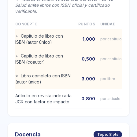
Salud emite libros con ISBN oficial y certificado
verificable.
CONCEPTO
PUNTOS
UNIDAD
⭐
Capítulo de libro con
1,000
por capítulo
ISBN (autor único)
⭐
Capítulo de libro con
0,500
por capítulo
ISBN (coautor)
⭐
Libro completo con ISBN
3,000
por libro
(autor único)
Artículo en revista indexada
0,800
por artículo
JCR con factor de impacto
Docencia
Tope: 8 pts