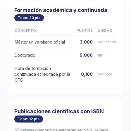
Formación académica y continuada
Tope: 20 pts
CONCEPTO
PUNTOS
UNIDAD
Máster universitario oficial
3,000
por máster
Doctorado
5,000
fijo
Hora de formación
continuada acreditada por la
0,100
por hora
CFC
Publicaciones científicas con ISBN
Tope: 12 pts
💡 Valores orientativos estándar del SNS. Publica