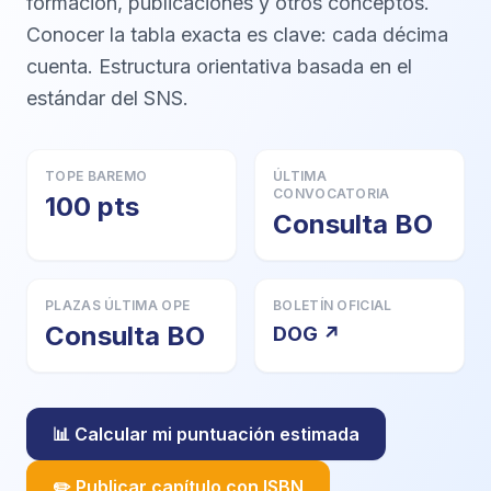
formación, publicaciones y otros conceptos.
Conocer la tabla exacta es clave: cada décima
cuenta. Estructura orientativa basada en el
estándar del SNS.
TOPE BAREMO
ÚLTIMA
CONVOCATORIA
100 pts
Consulta BO
PLAZAS ÚLTIMA OPE
BOLETÍN OFICIAL
Consulta BO
DOG ↗
📊 Calcular mi puntuación estimada
✏️ Publicar capítulo con ISBN