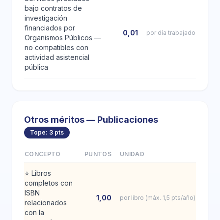
bajo contratos de
investigación
financiados por
0,01
por día trabajado
Organismos Públicos —
no compatibles con
actividad asistencial
pública
Otros méritos — Publicaciones
Tope: 3 pts
CONCEPTO
PUNTOS
UNIDAD
⭐
Libros
completos con
ISBN
1,00
por libro (máx. 1,5 pts/año)
relacionados
con la