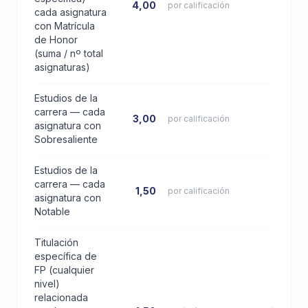
4,00
por calificación
cada asignatura
con Matrícula
de Honor
(suma / nº total
asignaturas)
Estudios de la
carrera — cada
3,00
por calificación
asignatura con
Sobresaliente
Estudios de la
carrera — cada
1,50
por calificación
asignatura con
Notable
Titulación
específica de
FP (cualquier
nivel)
relacionada