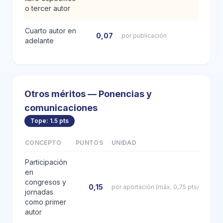
o tercer autor
Cuarto autor en
0,07
por publicación
adelante
Otros méritos — Ponencias y
comunicaciones
Tope: 1.5 pts
CONCEPTO
PUNTOS
UNIDAD
Participación
en
congresos y
0,15
por aportación (máx. 0,75 pts/año)
jornadas
como primer
autor