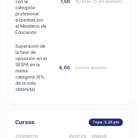
con la
1,50
fijo (máx. 1,5 pts apartado)
categoría
profesional
expedida por
el Ministerio de
Educación
Superación de
la fase de
oposición en el
SESPA en la
6,00
máximo absoluto
misma
categoría (6%
de la nota
obtenida)
Cursos
Tope: 5.25 pts
CONCEPTO
PUNTOS
UNIDAD