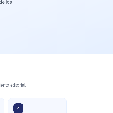
de los
nto editorial.
4