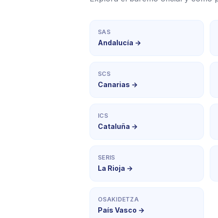
SAS
Andalucía →
SCS
Canarias →
ICS
Cataluña →
SERIS
La Rioja →
OSAKIDETZA
País Vasco →