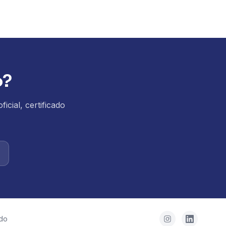
o?
cial, certificado
ado