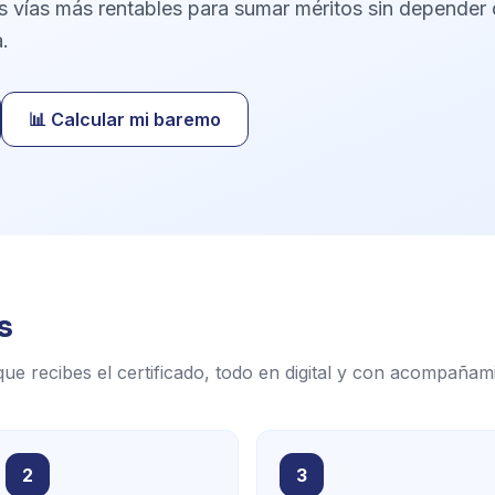
s vías más rentables para sumar méritos sin depender 
.
📊 Calcular mi baremo
s
ue recibes el certificado, todo en digital y con acompañamie
2
3