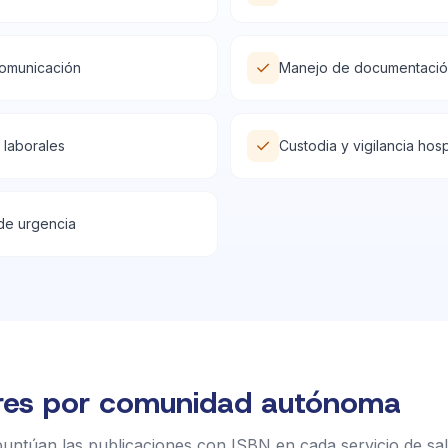
✓
comunicación
Manejo de documentación
✓
 laborales
Custodia y vigilancia hosp
de urgencia
res por comunidad autónoma
puntúan las publicaciones con ISBN en cada servicio de sa