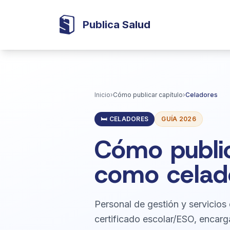
Publica Salud
Inicio
›
Cómo publicar capítulo
›
Celadores
🛏️ CELADORES
GUÍA 2026
Cómo public
como celad
Personal de gestión y servicios d
certificado escolar/ESO, encarga