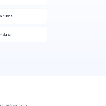
 clínica
italaria
lud autonómico.