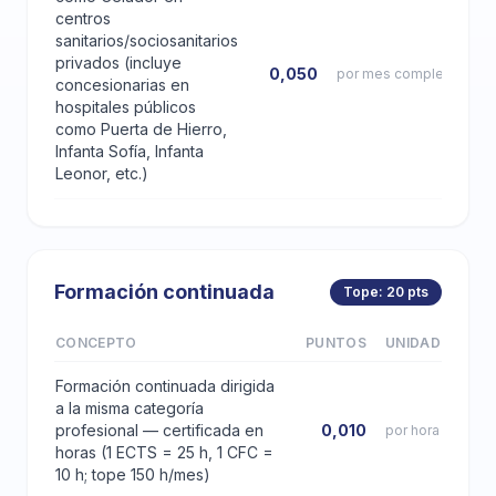
centros
sanitarios/sociosanitarios
privados (incluye
0,050
por mes completo
concesionarias en
hospitales públicos
como Puerta de Hierro,
Infanta Sofía, Infanta
Leonor, etc.)
Formación continuada
Tope: 20 pts
CONCEPTO
PUNTOS
UNIDAD
Formación continuada dirigida
a la misma categoría
profesional — certificada en
0,010
por hora
horas (1 ECTS = 25 h, 1 CFC =
10 h; tope 150 h/mes)