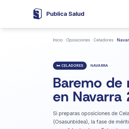
Publica Salud
Inicio
Oposiciones
Celadores
Navar
🛏️ CELADORES
NAVARRA
Baremo de m
en Navarra
Si preparas oposiciones de Cel
(Osasunbidea), la fase de mérit