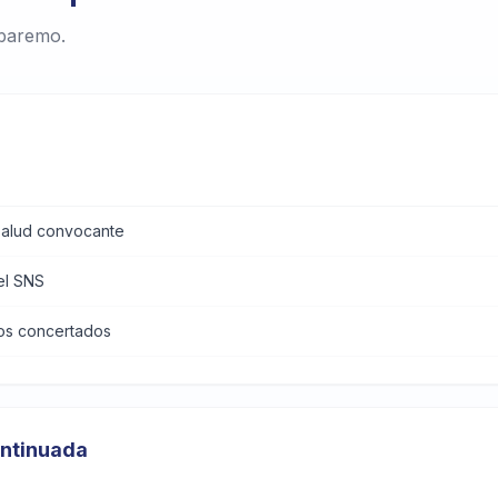
 baremo.
 salud convocante
el SNS
dos concertados
ntinuada