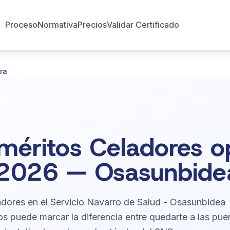
Proceso
Normativa
Precios
Validar Certificado
ra
éritos Celadores o
 2026 — Osasunbide
adores en el Servicio Navarro de Salud - Osasunbidea
os puede marcar la diferencia entre quedarte a las pue