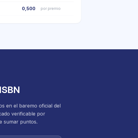
0,500
por premio
 ISBN
s en el baremo oficial del
cado verificable por
de sumar puntos.