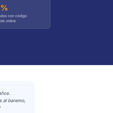
0%
cados con código
ble online
años.
s al baremo,