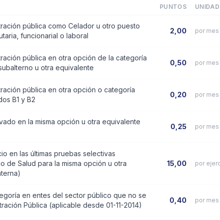
PUNTOS
UNIDAD
tración pública como Celador u otro puesto
2,00
por mes 
aria, funcionarial o laboral
tración pública en otra opción de la categoría
0,50
por mes 
subalterno u otra equivalente
tración pública en otra opción o categoría
0,20
por mes 
ados B1 y B2
ivado en la misma opción u otra equivalente
0,25
por mes 
o en las últimas pruebas selectivas
o de Salud para la misma opción u otra
15,00
por ejer
nterna)
egoría en entes del sector público que no se
0,40
por mes 
tración Pública (aplicable desde 01-11-2014)