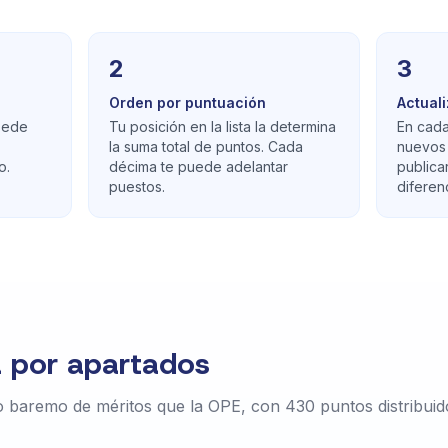
2
3
Orden por puntuación
Actual
 sede
Tu posición en la lista la determina
En cada
la suma total de puntos. Cada
nuevos 
o.
décima te puede adelantar
publica
puestos.
diferenc
a por apartados
mo baremo de méritos que la OPE, con 430 puntos distribuid