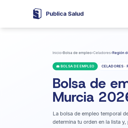
Publica Salud
Inicio
›
Bolsa de empleo
›
Celadores
›
Región d
💼 BOLSA DE EMPLEO
CELADORES · 
Bolsa de em
Murcia 202
La bolsa de empleo temporal de
determina tu orden en la lista y,