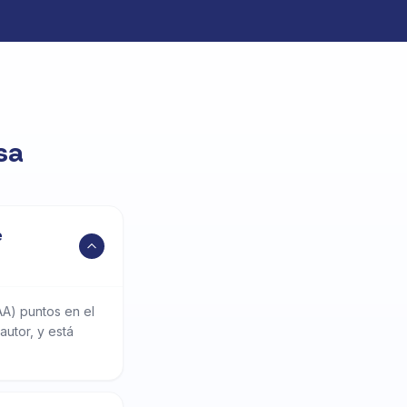
sa
e
AA) puntos en el
autor, y está