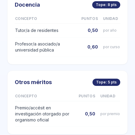
Docencia
Tope: 8 pts
CONCEPTO
PUNTOS
UNIDAD
Tutor/a de residentes
0,50
por año
Profesor/a asociado/a
0,60
por curso
universidad pública
Otros méritos
Tope: 5 pts
CONCEPTO
PUNTOS
UNIDAD
Premio/accésit en
investigación otorgado por
0,50
por premio
organismo oficial