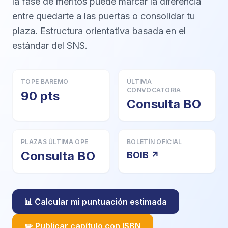
la fase de méritos puede marcar la diferencia
entre quedarte a las puertas o consolidar tu
plaza. Estructura orientativa basada en el
estándar del SNS.
TOPE BAREMO
ÚLTIMA
CONVOCATORIA
90 pts
Consulta BO
PLAZAS ÚLTIMA OPE
BOLETÍN OFICIAL
Consulta BO
BOIB ↗
📊 Calcular mi puntuación estimada
✏️ Publicar capítulo con ISBN