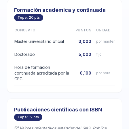
Formación académica y continuada
Tope: 20 pts
CONCEPTO
PUNTOS
UNIDAD
Máster universitario oficial
3,000
por máster
Doctorado
5,000
fijo
Hora de formación
continuada acreditada por la
0,100
por hora
CFC
Publicaciones científicas con ISBN
Tope: 12 pts
💡 Valores orientativos estándar del SNS. Publica