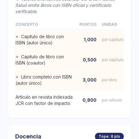
Salud emite libros con ISBN oficial y certificado
verificable.
CONCEPTO
PUNTOS
UNIDAD
⭐
Capítulo de libro con
1,000
por capítulo
ISBN (autor único)
⭐
Capítulo de libro con
0,500
por capítulo
ISBN (coautor)
⭐
Libro completo con ISBN
3,000
por libro
(autor único)
Artículo en revista indexada
0,800
por artículo
JCR con factor de impacto
Docencia
Tope: 8 pts